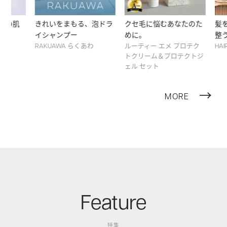
きれいをまもる、泡ドラ
クセ毛に悩むあなたのた
髪をとかす
イシャンプー
めに。
整う
RAKUAWA らくあわ
ルーティー エメ プロテク
HAIRSTA
トクリーム＆プロテクトジ
ェル セット
MORE
Feature
特集