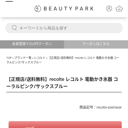
会員登録で250円クーポン
クーポンはこちら
TOP
>
ブランド一覧
>
レコルト
>
【正規店/送料無料】recolte レコルト 電動かき氷器 コー
ラルピンク/サックスブルー
TOP
>
カテゴリ一覧
>
生活家電・美容雑貨
>
キッチン家電
>
【正規店/送料無料】recolte レ
コルト 電動かき氷器 コーラルピンク/サックスブルー
TOP
>
価格から選ぶ
>
5000～5999円
>
【正規店/送料無料】recolte レコルト 電動かき氷器
【正規店/送料無料】recolte レコルト 電動かき氷器 コ
コーラルピンク/サックスブルー
ーラルピンク/サックスブルー
商品記号：
recolte-iceshaver