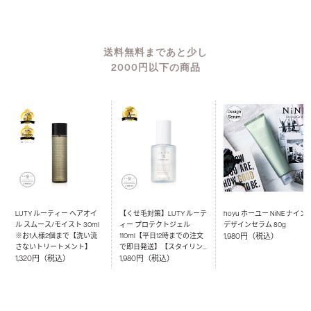
送料無料まであと少し
2000円以下の商品
LUTY ルーティー ヘアオイ
【くせ毛対策】LUTY ルーテ
hoyu ホーユー NiNE ナイン
ル スムース/モイスト 30ml
ィー プロテクトジェル
デザインセラム 80g
※お1人様2個まで【洗い流
110ml【平日12時までの注文
1,980円（税込）
さないトリートメント】
で即日発送】【スタイリン
グジェル】
1,320円（税込）
1,980円（税込）