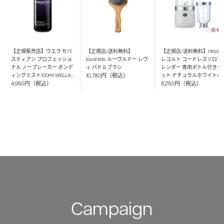
【正規販売店】ウエラ セバ
【正規店/送料無料】
【正規店/送料無料】recolte
スティアン プロフェッショ
louvredo ルーヴルドー レヴ
レコルト コードレスソロブ
ナル ノーブレーカー ボンデ
ィ パドルブラシ
レンダー 専用ボトル付きセ
ィングミスト100ml WELLA
ット ナチュラルホワイト/
10,780円（税込）
SEBASTIAN PROFESSIONAL
イトグレー/ピンク
4,950円（税込）
8,250円（税込）
Campaign