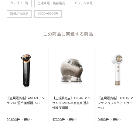
い設計で、
カテゴリ一覧
>
生活家電・美容雑貨
>
キッチン家電
ストレスなくお使いいただくことができます。
価格から選ぶ
>
5000～5999円
【製品仕様】
・粗さ調節ツマミ付き
この商品に関連する商品
・製氷カップ4個付属
・スパイク付きの氷固定部
・本体以外のパーツは丸洗い可能
・お手入れブラシ付き
・操作方法や調理できる材料が分かりやすいガイドシート
付き
【あらかじめ知っておいていただきたい事】
※受け皿として、直径12cm、高さ9cm以下の器を使用して
ください。
【正規販売店】ANLAN アン
【正規販売店】ANLAN アン
【正規販売店】 ANLAN ア
ラン RF 温冷 美顔器 PRO
ラン LUMINA-R 家庭用 近赤
ンラン ダブルケア ドライヤ
※刃、スパイクは鋭利なため、絶対に直接手で触れないで
外線 美顔器
ー SE
ください。
29,800円（税込）
47,300円（税込）
9,680円（税込）