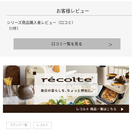
氷が溶けにくいのが
特徴です。調節ツマミで削る粗さの調節もでき、フワフワな
かき氷からシャリシャリのかき氷まで楽しめます。
●自宅で簡単気軽に、お店で出てくるようなフワフワかき
シリーズ商品購入者レビュー（口コミ）
（0件）
氷が楽しめる。
専用の製氷カップを使ったかき氷や、家庭用製氷器で作っ
たバラ氷を使ったかき氷も対応。
また、専用の製氷カップや家庭用の製氷皿にジュースやヨー
グルト、プリン、フルーツ缶などを入れて凍らせ、簡単に
アレンジかき氷 も作れます。
冷凍フルーツ（マンゴー、イチゴ、バナナなど）をそのま
ま削ったスイーツを楽しむこともできます。
●こだわりのデザイン＆カラーバリエーション
製氷カップは4個付属、ファミリーでも楽しめるセット内容
です。
スッキリシャープな見た目と、オシャレなカラーリングのサ
ックスブルー・コーラルピンクの2色展開。
関連カテゴリー
本体は 1.2kg と軽量のため、取り回しがしやすく、収納時に
ブランド一覧
>
レコルト
も出し入れ簡単です。パーツも取り付け、取り外しのしやす