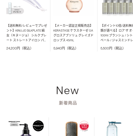
【送料無料/レビューでプレゼ
【メーカー認証正規販売店】
【ポイント10倍/送料無料
ント】KINUJO SILKPLATE 絹
KERASTASE ケラスターゼ GA
類が選べる】ロア ザ オイ
女（キヌージョ） シルクプレ
グロスアブソリュ グレイズド
100ml ブランシュ / シト
ート ストレートアイロン パー
ロップス 45mL
ベール / ジャスミンドレ /
ルホワイト LM-225
テローズ / ネロリスモー
24,200円（税込）
5,940円（税込）
5,500円（税込）
ィー / ミスティックウッド 
ブルークレール / ペアー
ンシュ / ノワール ヘアオ
LOA THE OIL ロアオイル 
イリングオイル
New
新着商品