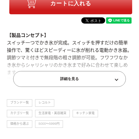
【製品コンセプト】
スイッチ一つでかき氷が完成。スイッチを押すだけの簡単
操作で、驚くほどスピーディーに氷が削れる電動かき氷器。
調節ツマミ付きで無段階の粗さ調節が可能。フワフワなか
き氷からシャリシャリのかき氷まで好みに合わせて楽しめ
ます。
詳細を見る
専用の製氷カップで作った氷や、家庭用の製氷皿で作った
バラ氷、冷凍フルーツなどにも対応。
パーツは取り外して丸洗いOKです。本体は1.2kgと軽いの
関連カテゴリー
で、棚などに収納していても簡単に出し入れできます。
ブランド一覧
>
レコルト
【製品特長】
カテゴリ一覧
>
生活家電・美容雑貨
>
キッチン家電
●スピーディーな動作で氷の溶けを最小限に
価格から選ぶ
>
5000～5999円
パワフルモーターでハイスピードにかき氷を完成。スパイ
クのついた氷固定部で氷がズレにくく、素早く削れるので