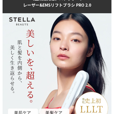
【使い方】
レーザー&EMSリフトブラシ PRO 2.0
モード切替/VIB ON・OFF
BOOST・SHAPEのいずれかのボタンを押して、使用するモ
ードの切り替えが可能。また、VIBボタンで、バイブレーシ
ョンのON・OFFも。
・Shapeケアモード
フェイスにもボディにも対応した、美肌・リフトケア※・
シェイプケアなどが期待できるモード。肌の細部を刺激す
る「LLLT」・筋肉を刺激する「EMS」・肌のハリ・ツヤも
期待できる「テラヘルツ」 ・静電気を抑える「プラズマイ
オン」・じんわり肌を温める「RF」・心地よい振動の
「VIB」で、美しい肌・顔・体へ。
・BOOSTケアモード
より効率的に美容液などの成分を、肌や頭皮の奥※まで浸
透させる効果が期待できるモード。肌の細部を刺激する
「LLLT」・皮膚をキズつけずに通過性を向上させる
「EP」・肌のハリ・ツヤも期待できる「テラヘルツ」 ・静
電気を抑える「プラズマイオン」・じんわり頭皮を温める
「RF」・心地よい振動の「VIB」で、美しい髪・頭皮へ。