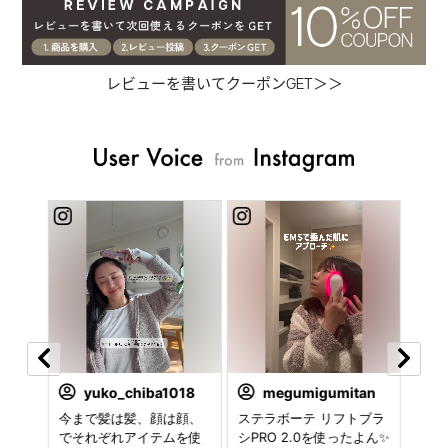
レビューを書いてクーポンGET＞＞
yuko_chiba1018
megumigumitan
p 憧れ
今まで髪は髪、顔は顔、
⁡ステラボーテ リフトブラ
・ ・ 🕊
てる
でそれぞれアイテムを使
シPRO 2.0を使ったよん✨️
髪を