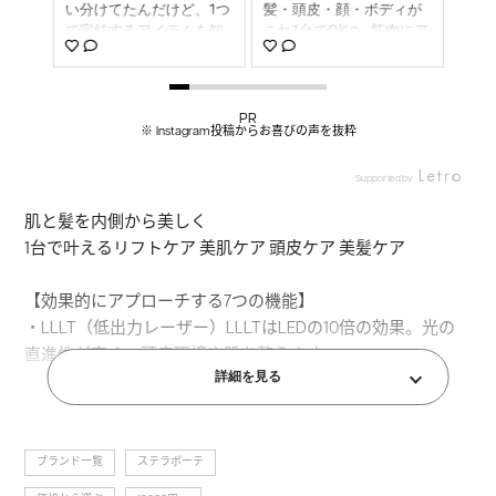
トブラ
い分けてたんだけど、1つ
髪・頭皮・顔・ボディが
ンラ
低出力レ
で完結するアイテムを知
これ1台でOK☺️ ⁡ 筋肉にア
アイ
Sで、
ってしまった😍 ステラボ
プローチしてる感じが伝
ブラシ
れ
ーテのレーザー&EMSリ
わって気持ちいい～ 顔だ
ステ
激す
フトブラシPROは ブラシ
けじゃなく、頭皮にも使
＆E
い
型の美顔器で、 これ1台
えるから顔の垂みがグッ
2.0」
PR
顔は
でリフト・美肌・頭皮・
と持ち上げられる感じ！ ⁡
p 
※ Instagram投稿からお喜びの声を抜粋
と実
美髪のケアが 全部できち
髪の毛もまとまるし、め
🥹
麗に
ゃうの😳✨ @beautypark
っちゃいい😭♥ ⁡ 今年40
ケア
Supported by
なので
_shop 詳しくは動画に書
歳だし、肌髪ケア頑張り
ア 
 コツ
いたんだけど、 2つのモ
たい💪 (ダイエット
なり
肌と髪を内側から美しく
R #S
ードBOOSTとSHAPE、
も・・・・) でもさ10kg
傷を
1台で叶えるリフトケア 美肌ケア 頭皮ケア 美髪ケア
ステラ
さらに共通してLLLT、プ
以上太った割には顔にで
ーを
フトブ
ラズマイオン、 RF、VI
ないから油断してる。🐷
ボー
B、テラヘルツ。 アウト
腹足やばい ⁡ リフトブラシ
レー
【効果的にアプローチする7つの機能】
バスでは スキンケアした
はストーリーズにリンク
肌と
・LLLT（低出力レーザー）LLLTはLEDの10倍の効果。光の
後により浸透させたり E
貼っておくからチェック
ンパ
直進性が高く、頭皮環境や肌を整えます。
MSで筋肉に刺激を与えた
してね🔗 本格派だから、
ち運
詳細を見る
・EP（エレクトロポレーション）美容成分の導入力はイオ
り。 さらに防水性能でイ
効果実感するはず✨️ @be
こで
ンバスでも🛀 トリートメ
autypark_shop #PR #ST
しい
ン導入の20倍。特殊な電気パルスで、肌や頭皮への美容成
ントの浸透にも🥹 部位ご
ELLABEAUTE #ステラボ
みて下
分の浸透を、効果的に高めまる。
関連カテゴリー
とにアタッチメントを変
ーテ #EMS #リフトブラ
ELL
・EMS（デュアルウェーブEMS） 独自の2つの周波数によ
ブランド一覧
>
ステラボーテ
える必要なしで さらに充
シ
ーテ 
り、筋肉の深層部まで刺激を与えます。5段階パワーレベ
電スタンドに置くだけで
シ 