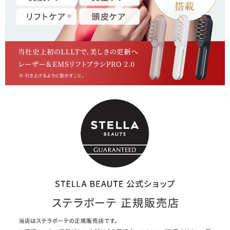
【SPEC】
本体寸法：約W50×D47×H205mm
本体質量：約220g（本体のみ）
本体材質：PC-ABS(ポリカABS)樹脂
ブラシピン：銅＋金属メッキ
防水レベル：IPX6
電源・電圧：5V 1A
使用電池：リチウムイオン電池
電池規格：900mAh
消費電力：約10W
動作時間：約1時間
充電時間：約2.5時間
付属品：スタンド（充電＆クリーンシステム）、充電ケーブ
ル（USB-Type C）、専用ポーチ、取扱説明書、使い方ガイ
ド、製品保証延長サービスのご案内（保証書）
推奨環境温度：10℃～35℃