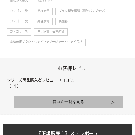
価格から選ぶ
>
10000円～
約2分で清潔にしてくれる
リフ
ル。
オートクリーンシステム
ズマイ
カテゴリ一覧
>
美容家電
>
ブラシ型美顔器（電気バリブラシ）
・プラズマイオン静電気を抑制しながら「水分子コート」
も 付いてるから清潔に使
を形成。キューティクルを引き締めてうるおいを守ります。
える♡ 1つで完結させた
カテゴリ一覧
>
美容家電
>
美顔器
・RF（高周波）肌表面の水分に反応し、肌をじんわり温め
い方、 忙しくてながらケ
カテゴリ一覧
>
生活家電・美容雑貨
>
アをしたい方にも 良いん
る。
じゃないかな〜🥰 ぜひチ
・VIB（バイブレーション） 皮膚・筋肉を振動させ、心地よ
電動頭皮ブラシ・ヘッドマッサージャー・ヘッドスパ
ェックしてみてね！ #PR
い感覚を与える。
#STELLABEAUTE #ステ
・テラヘルツ 水分力UP
ラボーテ #美顔器#電気ブ
ラシ
【防水IPX6】※本体のみ
シャワーしながら使える、防水IPX6仕様です。
シリーズ商品購入者レビュー（口コミ）
またピンの汚れなどを水洗いすることも可能。
（0件）
【オートクリーンシステム】
オートクリーン機能を備えた専用の充電スタンドを付属。
本体をスタンドに置くだけで、わずか2分のうちに自動で照
射面を清潔にでき、いつでもキレイな状態へ。
《正規販売店》ステラボーテ