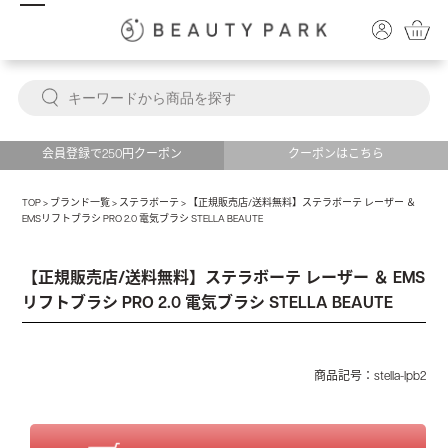
会員登録で250円クーポン
クーポンはこちら
TOP
>
ブランド一覧
>
ステラボーテ
>
【正規販売店/送料無料】ステラボーテ レーザー ＆
EMSリフトブラシ PRO 2.0 電気ブラシ STELLA BEAUTE
TOP
>
価格から選ぶ
>
10000円～
>
【正規販売店/送料無料】ステラボーテ レーザー ＆ EMS
リフトブラシ PRO 2.0 電気ブラシ STELLA BEAUTE
TOP
>
カテゴリ一覧
>
美容家電
>
ブラシ型美顔器（電気バリブラシ）
>
【正規販売店/送料
【正規販売店/送料無料】ステラボーテ レーザー ＆ EMS
無料】ステラボーテ レーザー ＆ EMSリフトブラシ PRO 2.0 電気ブラシ STELLA BEAUTE
TOP
>
カテゴリ一覧
>
美容家電
>
美顔器
>
【正規販売店/送料無料】ステラボーテ レーザー
リフトブラシ PRO 2.0 電気ブラシ STELLA BEAUTE
＆ EMSリフトブラシ PRO 2.0 電気ブラシ STELLA BEAUTE
TOP
>
カテゴリ一覧
>
生活家電・美容雑貨
>
電動頭皮ブラシ・ヘッドマッサージャー・ヘ
ッドスパ
>
【正規販売店/送料無料】ステラボーテ レーザー ＆ EMSリフトブラシ PRO 2.0
電気ブラシ STELLA BEAUTE
商品記号：
stella-lpb2